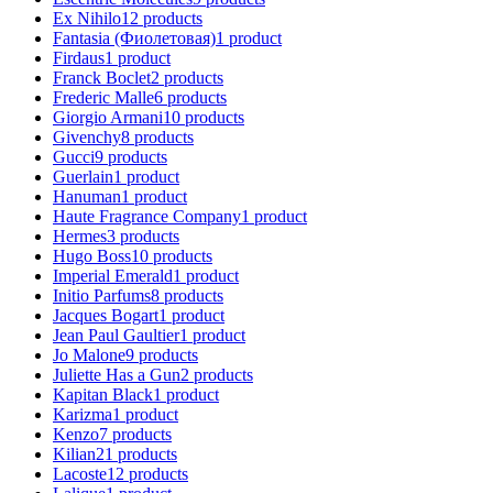
Ex Nihilo
12
products
Fantasia (Фиолетовая)
1
product
Firdaus
1
product
Franck Boclet
2
products
Frederic Malle
6
products
Giorgio Armani
10
products
Givenchy
8
products
Gucci
9
products
Guerlain
1
product
Hanuman
1
product
Haute Fragrance Company
1
product
Hermes
3
products
Hugo Boss
10
products
Imperial Emerald
1
product
Initio Parfums
8
products
Jacques Bogart
1
product
Jean Paul Gaultier
1
product
Jo Malone
9
products
Juliette Has a Gun
2
products
Kapitan Black
1
product
Karizma
1
product
Kenzo
7
products
Kilian
21
products
Lacoste
12
products