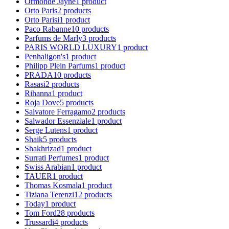
Ormonde Jayne
1
product
Orto Paris
2
products
Orto Parisi
1
product
Paco Rabanne
10
products
Parfums de Marly
3
products
PARIS WORLD LUXURY
1
product
Penhaligon's
1
product
Philipp Plein Parfums
1
product
PRADA
10
products
Rasasi
2
products
Rihanna
1
product
Roja Dove
5
products
Salvatore Ferragamo
2
products
Salwador Essenziale
1
product
Serge Lutens
1
product
Shaik
5
products
Shakhrizad
1
product
Surrati Perfumes
1
product
Swiss Arabian
1
product
TAUER
1
product
Thomas Kosmala
1
product
Tiziana Terenzi
12
products
Today
1
product
Tom Ford
28
products
Trussardi
4
products