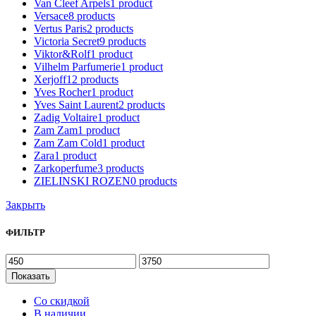
Van Cleef Arpels
1
product
Versace
8
products
Vertus Paris
2
products
Victoria Secret
9
products
Viktor&Rolf
1
product
Vilhelm Parfumerie
1
product
Xerjoff
12
products
Yves Rocher
1
product
Yves Saint Laurent
2
products
Zadig Voltaire
1
product
Zam Zam
1
product
Zam Zam Cold
1
product
Zara
1
product
Zarkoperfume
3
products
ZIELINSKI ROZEN
0
products
Закрыть
ФИЛЬТР
Показать
Со скидкой
В наличии