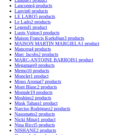
Lalique
1
product
Lancome
4
products
Lanvin
6
products
LE LABO
5
products
Le Lado
2
products
Legend
1
product
Luois Vuiton
3
products
Maison Francis Kurkdjian
3
products
MAISON MARTIN MARGIELA
1
product
Mancera
4
products
Marc Jacobs
2
products
MARC-ANTOINE BARROIS
1
product
Megamare
0
products
Memo
10
products
Moncler
1
product
Mono Aromat
7
products
Mont Blanc
2
products
Montale
19
products
Moshino
2
products
Musk Tahara
1
product
Narciso Rodriguez
2
products
Nasomatto
2
products
Nicki Minaj
1
product
Nina Ricci
5
products
NISHANE
2
products