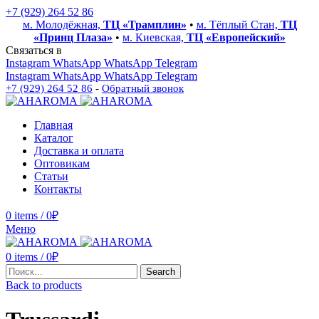
+7 (929) 264 52 86
м. Молодёжная,
ТЦ «Трамплин»
•
м. Тёплый Стан,
ТЦ
«Принц Плаза»
•
м. Киевская,
ТЦ «Европейский»
Связаться в
Instagram
WhatsApp
WhatsApp
Telegram
Instagram
WhatsApp
WhatsApp
Telegram
+7 (929) 264 52 86
-
Обратный звонок
Главная
Каталог
Доставка и оплата
Оптовикам
Статьи
Контакты
0
items
/
0
₽
Меню
0
items
/
0
₽
Search
Back to products