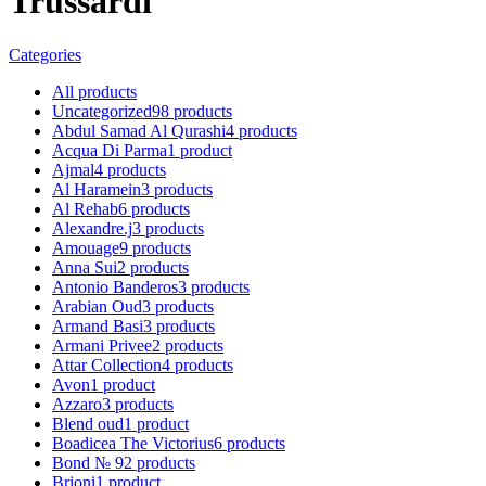
Trussardi
Categories
All
products
Uncategorized
98
products
Abdul Samad Al Qurashi
4
products
Acqua Di Parma
1
product
Ajmal
4
products
Al Haramein
3
products
Al Rehab
6
products
Alexandre.j
3
products
Amouage
9
products
Anna Sui
2
products
Antonio Banderos
3
products
Arabian Oud
3
products
Armand Basi
3
products
Armani Privee
2
products
Attar Collection
4
products
Avon
1
product
Azzaro
3
products
Blend oud
1
product
Boadicea The Victorius
6
products
Bond № 9
2
products
Brioni
1
product