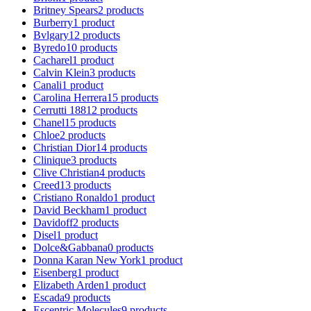
Britney Spears
2
products
Burberry
1
product
Bvlgary
12
products
Byredo
10
products
Cacharel
1
product
Calvin Klein
3
products
Canali
1
product
Carolina Herrera
15
products
Cerrutti 1881
2
products
Chanel
15
products
Chloe
2
products
Christian Dior
14
products
Clinique
3
products
Clive Christian
4
products
Creed
13
products
Cristiano Ronaldo
1
product
David Beckham
1
product
Davidoff
2
products
Disel
1
product
Dolce&Gabbana
0
products
Donna Karan New York
1
product
Eisenberg
1
product
Elizabeth Arden
1
product
Escada
9
products
Escentric Molecules
9
products