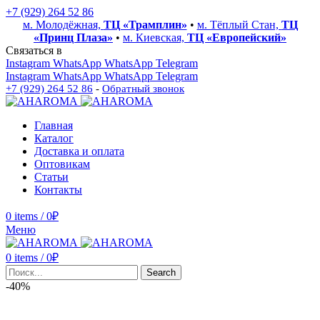
+7 (929) 264 52 86
м. Молодёжная,
ТЦ «Трамплин»
•
м. Тёплый Стан,
ТЦ
«Принц Плаза»
•
м. Киевская,
ТЦ «Европейский»
Связаться в
Instagram
WhatsApp
WhatsApp
Telegram
Instagram
WhatsApp
WhatsApp
Telegram
+7 (929) 264 52 86
-
Обратный звонок
Главная
Каталог
Доставка и оплата
Оптовикам
Статьи
Контакты
0
items
/
0
₽
Меню
0
items
/
0
₽
Search
-40%