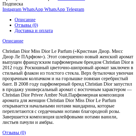
Подписка
Instagram
WhatsApp
WhatsApp
Telegram
Описание
Отзывы (0)
Доставка и оплата
Описание
Christian Dior Miss Dior Le Parfum («Кристиан Диор. Мисс
Диор Ле ПАрфюм»). Этот совершенно новый женский аромат
выпущен французским парфюмерным брендом Christian Dior в
2012 году. Роскошный цветочно-шипровый аромат заключен в
стильный флакон из толстого стекла. Верх бутылочки увенчан
прозрачным колпачком и на горлышке повязан серебристый
бант. В 2008 году парфюмерный бренд Christian Dior запустил
в продажу универсальный аромат с восточным характером —
Christian Dior Privee Ambre Nuit.Парфюмерная композиция
аромата для женщин Christian Dior Miss Dior Le Parfum
открывается начальными нотами мандарина, которые
переплетаются с сердечными нотами благородной розы.
Завершается композиция шлейфовыми нотами ванили,
листьев пачули и амбры.
Отзывы (0)