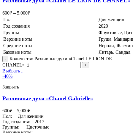
Разливные духи «Chanel LE LION DE CHANEL»
600
₽
–
5,000
₽
Пол
Для женщин
Год создания
2020
Группы
Фруктовые, Цит
Верхние ноты
Груша, Мандари
Средние ноты
Нероли, Жасмин
Базовые ноты
Янтарь, Сандал,
Количество Разливные духи «Chanel LE LION DE
CHANEL»
Выбрать ...
-40%
Закрыть
Разливные духи «Chanel Gabrielle»
600
₽
–
5,000
₽
Пол:
Для женщин
Год создания:
2017
Группы:
Цветочные
Верхние ноты: