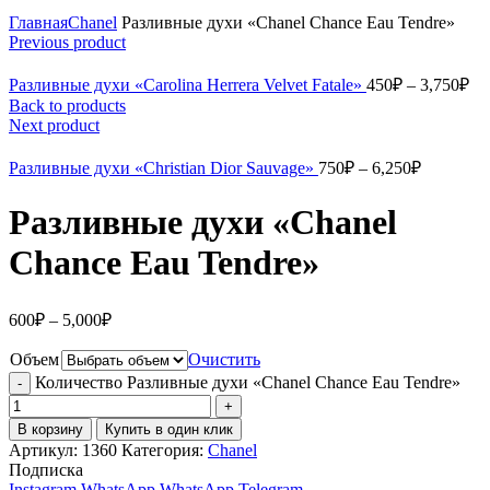
Главная
Chanel
Разливные духи «Chanel Chance Eau Tendre»
Previous product
Разливные духи «Carolina Herrera Velvet Fatale»
450
₽
–
3,750
₽
Back to products
Next product
Разливные духи «Christian Dior Sauvage»
750
₽
–
6,250
₽
Разливные духи «Chanel
Chance Eau Tendre»
600
₽
–
5,000
₽
Объем
Очистить
Количество Разливные духи «Chanel Chance Eau Tendre»
В корзину
Купить в один клик
Артикул:
1360
Категория:
Chanel
Подписка
Instagram
WhatsApp
WhatsApp
Telegram