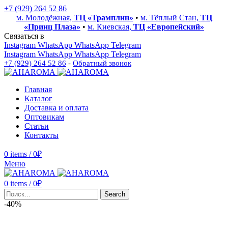
+7 (929) 264 52 86
м. Молодёжная,
ТЦ «Трамплин»
•
м. Тёплый Стан,
ТЦ
«Принц Плаза»
•
м. Киевская,
ТЦ «Европейский»
Связаться в
Instagram
WhatsApp
WhatsApp
Telegram
Instagram
WhatsApp
WhatsApp
Telegram
+7 (929) 264 52 86
-
Обратный звонок
Главная
Каталог
Доставка и оплата
Оптовикам
Статьи
Контакты
0
items
/
0
₽
Меню
0
items
/
0
₽
Search
-40%